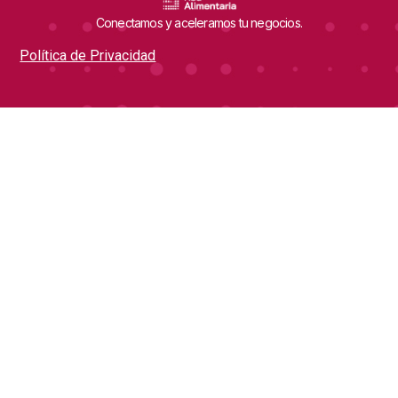
Conectamos y aceleramos tu negocios.
Política de Privacidad
Quick Links
Contáctanos
direccion@redalimentaria.net
Inicio
calidad@redalimentaria.net
Quiénes Somos
Conectamos y Aceleramos
Jornadas Técnicas
Revistas Digitales
Marketplace
Blog
Únete Al Newsletter
Los artículos, noticias y eventos más relevantes de la agroindustria.