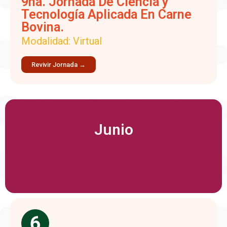
9na. Jornada De Ciencia y
Tecnología Aplicada En Carne
Bovina.
Modalidad: Virtual
Revivir Jornada →
Junio