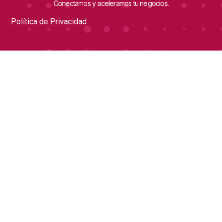
Conectamos y aceleramos tu negocios.
Política de Privacidad
Quick Links
Contáctanos
direccion@redalimentaria.net
Inicio
calidad@redalimentaria.net
Quiénes Somos
Conectamos y Aceleramos
Jornadas Técnicas
Revistas Digitales
Marketplace
Blog
Únete Al Newsletter
Los artículos, noticias y eventos más relevantes de la agroindustria.