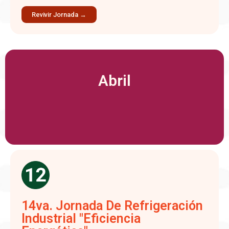
Revivir Jornada →
Abril
14va. Jornada De Refrigeración
Industrial "Eficiencia