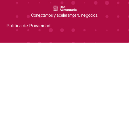
Conectamos y aceleramos tu negocios.
Política de Privacidad
Quick Links
Contáctanos
direccion@redalimentaria.net
Inicio
calidad@redalimentaria.net
Quiénes Somos
Conectamos y Aceleramos
Jornadas Técnicas
Revistas Digitales
Marketplace
Blog
Únete Al Newsletter